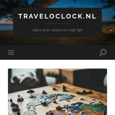
TRAVELOCLOCK.NL
Alles over reizen en vrije tijd
Toggle
Toggle
search
mobile
field
menu