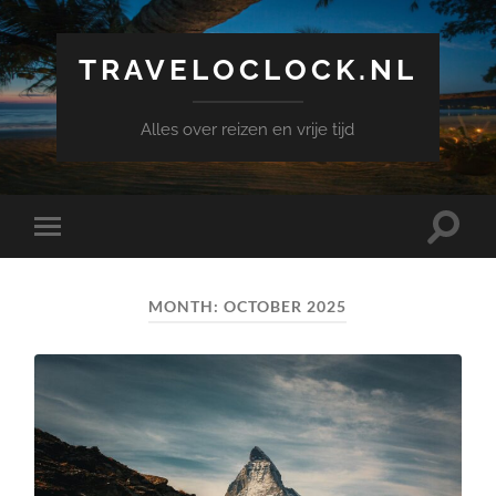
TRAVELOCLOCK.NL
Alles over reizen en vrije tijd
Toggle
Toggle
search
mobile
field
menu
MONTH:
OCTOBER 2025