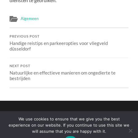
diensten te gebruiken.
Algemeen
PREVIOUS POST
Handige reistips en parkeeropties voor vliegveld
düsseldorf
NEXT POST
Natuurlijke en effectieve manieren om ongedierte te
bestrijden
We use cookies to ensure that we give you the best
experience on our website. If you continue to use this site we
will assume that you are happy with it.
© 2026
TRAVELOCLOCK.NL
—
UP ↑