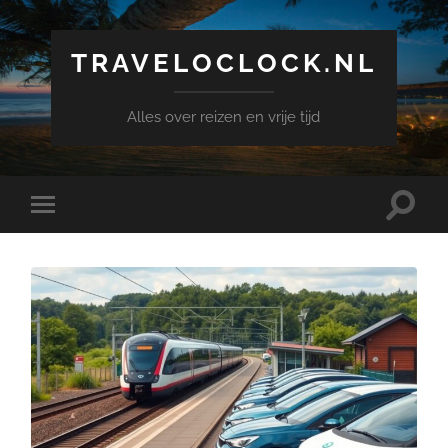
TRAVELOCLOCK.NL
Alles over reizen en vrije tijd
Toggle
Toggle
search
mobile
field
menu