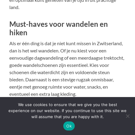
land.
Must-haves voor wandelen en
hiken
Als er één ding is dat je niet kunt missen in Zwitserland,
dan is het wel wandelen. Of je nu kiest voor een
eenvoudige dagwandeling of een meerdaagse trektocht,
goede wandelschoenen zijn essentieel. Kies voor
schoenen die waterdicht zijn en voldoende steun
bieden. Daarnaast is een stevige rugzak onmisbaar,
eentje met genoeg ruimte voor water, snacks, en
eventueel een extra laag kleding.
We use cookies to ensure that we give you the best
Een wandelkaart kan ook heel handig zijn, vooral als je
experience on our website. If you continue to use this site we
van plan bent om afgelegen paden te verkennen.
will assume that you are happy with it.
Technologie is geweldig, maar er gaat niets boven een
Ok
ouderwetse kaart als je mobiele signaal wegvalt. Vergeet