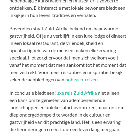
hedendaagse kunstgalerijen en musea, er is zoveel te
ontdekken. Elk interactie met lokale bewoners biedt een
inkijkje in hun leven, tradities en verhalen.
Bovendien staat Zuid-Afrika bekend om haar warme
gastvrijheid. Of je nu verblijft in een luxe lodge of dineert
in een lokaal restaurant, de vriendelijkheid en
openhartigheid van de mensen maken elke ervaring
speciaal. Het zorgt ervoor dat men zich welkom voelt
vanaf het moment dat men aankomt tot het moment dat
men vertrekt. Voor meer reisopties en inspiratie, bekijk
zeker de aanbiedingen van
nobeach-reizen
.
In conclusie biedt een
luxe reis Zuid Afrika
niet alleen
een kans om te genieten van adembenemende
landschappen en unieke safari-avonturen, maar ook om
diep ondergedompeld te worden in de cultuur en
gastvrijheid van dit prachtige land. Het is een ervaring
die herinneringen creëert die een leven lang meegaan.