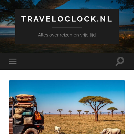
TRAVELOCLOCK.NL
Alles over reizen en vrije tijd
Toggle
Toggle
search
mobile
field
menu